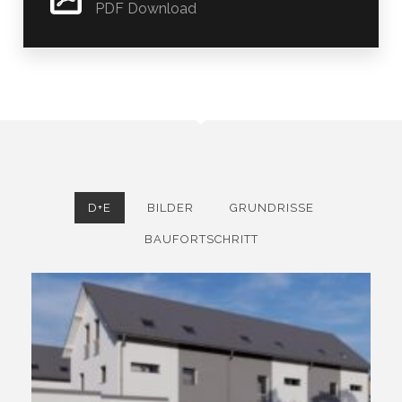
PDF Download
D+E
BILDER
GRUNDRISSE
BAUFORTSCHRITT